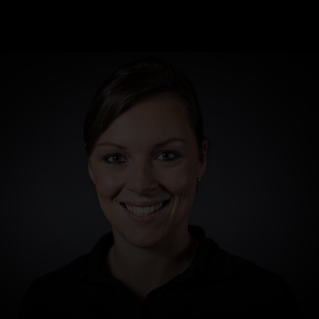
Rückhalt. Hier geht es aber um mehr als nur rechtliche
Verwaltung. Hier laufen alle Fäden eines starken Teams
Beratung. Willst du wissen, welche Herausforderungen
zusammen.
hier noch warten?
Mehr erfahren
Mehr erfahren