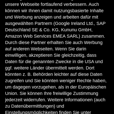
Weitere Informationen zum offiziellen Kraftstoffverbrauch und den
unsere Webseite fortlaufend verbessern. Auch
offiziellen spezifischen CO
-Emissionen neuer Personenkraftwagen
2
können wir Ihnen damit nutzungsbasierte Inhalte
können dem
"Leitfaden über den Kraftstoffverbrauch, die CO
-
2
Emissionen und den Stromverbrauch"
neuer Personenkraftwagen
und Werbung anzeigen und arbeiten dafür mit
entnommen werden, der an allen Verkaufsstellen und bei der
ausgewählten Partnern (Google Ireland Ltd., SAP
Deutschen Automobil Treuhand GmbH unter
www.dat.de
unentgeltlich
erhältlich ist.
Deutschland SE & Co. KG, Kununu GmbH,
Amazon Web Services EMEA SARL) zusammen.
Die angegebenen Werte sind die ermittelten "WLTP-CO
-Werte" i.S.v.
2
Durch diese Partner erhalten Sie auch Werbung
Art. 2 Nr. 3 Durchführungsverordnung (EU) 2017/1153. Die
Kraftstoffverbrauchswerte wurden auf Basis dieser Werte errechnet.
auf anderen Webseiten. Wenn Sie darin
Stromverbrauch und Reichweite wurden auf Grundlage der VO
einwilligen, akzeptieren Sie gleichzeitig, dass
2017/1151/EU ermittelt.
Daten für die genannten Zwecke in die USA und
Angaben zum Kraftstoffverbrauch und zu CO
-Emissionen sind
ggf. weitere Länder übermittelt werden. Dort
2
vorläufig und wurden vom Technischen Dienst für das
könnten z. B. Behörden leichter auf diese Daten
Zertifizierungsverfahren nach Maßgabe des WLTP-Prüfverfahrens
zugreifen und Sie könnten weniger Rechte haben,
ermittelt und in NEFZ-Werte korreliert. Eine EG-Typgenehmigung und
eine Konformitätsbescheinigung mit amtlichen Werten liegen noch
um dagegen vorzugehen, als in der Europäischen
nicht vor. Abweichungen zwischen den Angaben und den amtlichen
Union. Sie können Ihre freiwillige Zustimmung
Werten sind möglich.
jederzeit widerrufen. Weitere Informationen (auch
zu Datenübermittlungen) und
Einstellungsmöglichkeiten finden Sie unter