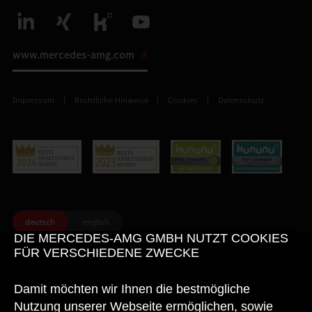
www.mercedes-amg.com
Impressum
Rechtliche Hinweise
Cookies
Datenschutz
deutsch
english
DIE MERCEDES-AMG GMBH NUTZT COOKIES
FÜR VERSCHIEDENE ZWECKE
© 2026 Mercedes-AMG GmbH. Alle Rechte vorbehalten.
Damit möchten wir Ihnen die bestmögliche
Nutzung unserer Webseite ermöglichen, sowie