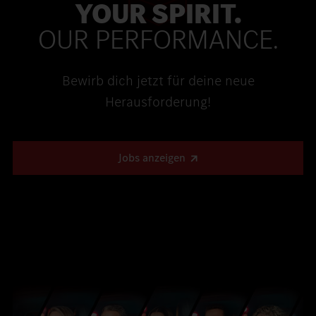
Qualifizierung/Weiterbildung
YOUR SPIRIT.
Erfolgsbeteiligung
Onboarding
OUR PERFORMANCE.
Jährliche Gehaltsüberprüfung
Mehr erfahren
Frauennetzwerk
Mitarbeitendenrabatte
Kostenlose Teamwear
Bewirb dich jetzt für deine neue
Mehr erfahren
JobRad
Herausforderung!
Mehr erfahren
Jobs anzeigen