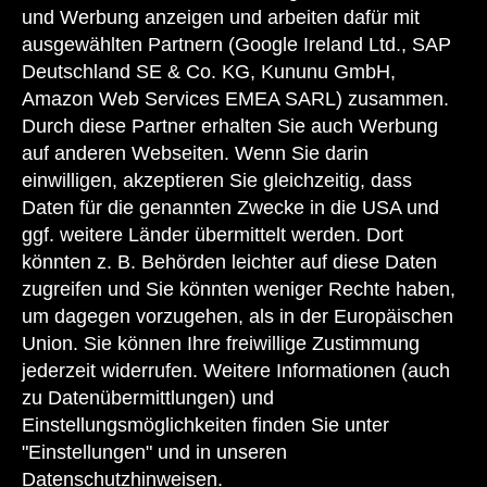
Emissionen und den Stromverbrauch"
neuer Personenkraftwagen
und Werbung anzeigen und arbeiten dafür mit
entnommen werden, der an allen Verkaufsstellen und bei der
ausgewählten Partnern (Google Ireland Ltd., SAP
Deutschen Automobil Treuhand GmbH unter
www.dat.de
unentgeltlich
erhältlich ist.
Deutschland SE & Co. KG, Kununu GmbH,
Amazon Web Services EMEA SARL) zusammen.
Die angegebenen Werte sind die ermittelten "WLTP-CO
-Werte" i.S.v.
2
Durch diese Partner erhalten Sie auch Werbung
Art. 2 Nr. 3 Durchführungsverordnung (EU) 2017/1153. Die
Kraftstoffverbrauchswerte wurden auf Basis dieser Werte errechnet.
auf anderen Webseiten. Wenn Sie darin
Stromverbrauch und Reichweite wurden auf Grundlage der VO
einwilligen, akzeptieren Sie gleichzeitig, dass
2017/1151/EU ermittelt.
Daten für die genannten Zwecke in die USA und
Angaben zum Kraftstoffverbrauch und zu CO
-Emissionen sind
ggf. weitere Länder übermittelt werden. Dort
2
vorläufig und wurden vom Technischen Dienst für das
könnten z. B. Behörden leichter auf diese Daten
Zertifizierungsverfahren nach Maßgabe des WLTP-Prüfverfahrens
ermittelt und in NEFZ-Werte korreliert. Eine EG-Typgenehmigung und
zugreifen und Sie könnten weniger Rechte haben,
eine Konformitätsbescheinigung mit amtlichen Werten liegen noch
um dagegen vorzugehen, als in der Europäischen
nicht vor. Abweichungen zwischen den Angaben und den amtlichen
Union. Sie können Ihre freiwillige Zustimmung
Werten sind möglich.
jederzeit widerrufen. Weitere Informationen (auch
zu Datenübermittlungen) und
Einstellungsmöglichkeiten finden Sie unter
"Einstellungen" und in unseren
Datenschutzhinweisen.