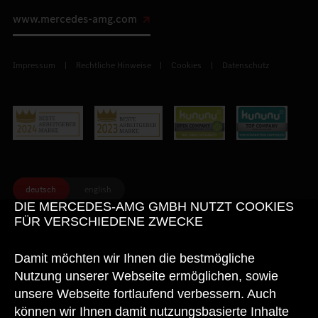
www.mercedes-amg.com
Impressum
Rechtliche Hinweise
Cookies
Datenschutz
deutsch
english
DIE MERCEDES-AMG GMBH NUTZT COOKIES
FÜR VERSCHIEDENE ZWECKE
© 2026 Mercedes-AMG GmbH. Alle Rechte vorbehalten.
Damit möchten wir Ihnen die bestmögliche
Nutzung unserer Webseite ermöglichen, sowie
Weitere Informationen zum offiziellen Kraftstoffverbrauch und den
unsere Webseite fortlaufend verbessern. Auch
offiziellen spezifischen CO
-Emissionen neuer Personenkraftwagen
2
können dem
"Leitfaden über den Kraftstoffverbrauch, die CO
-
können wir Ihnen damit nutzungsbasierte Inhalte
2