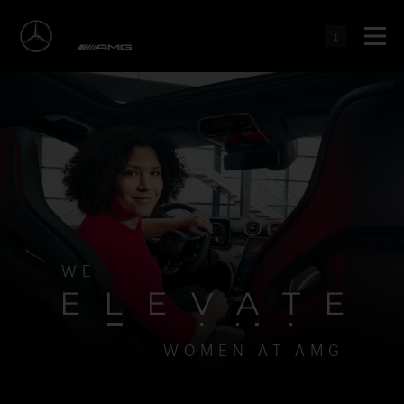
WE
E
L
E
V
A
T
E
WOMEN AT AMG