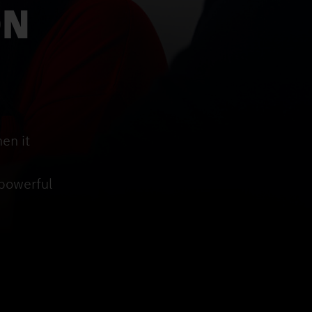
ON
en it
 powerful