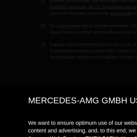
Weitere Informationen zum offiziellen Kraftstof
Kraftstoffverbrauch, die CO
-Emissionen und d
2
Automobil Treuhand GmbH unter
www.dat.de
une
Die angegebenen Werte sind die ermittelten "
dieser Werte errechnet. Stromverbrauch und Rei
Angaben zum Kraftstoffverbrauch und zu CO
-E
2
Prüfverfahrens ermittelt und in NEFZ-Werte kor
Abweichungen zwischen den Angaben und den am
MERCEDES-AMG GMBH U
We want to ensure optimum use of our websi
content and advertising, and, to this end, 