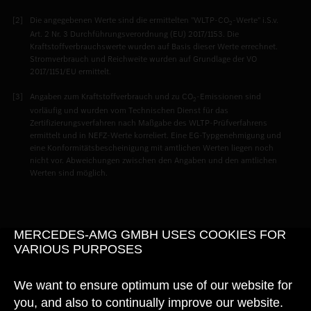
Die angegebenen Werte sind die ermittelten "WLTP-CO
-Werte" i.S.v.
2
Art. 2 Nr. 3 Durchführungsverordnung (EU) 2017/1153. Die
Kraftstoffverbrauchswerte wurden auf Basis dieser Werte errechnet.
Stromverbrauch und Reichweite wurden auf Grundlage der VO
2017/1151/EU ermittelt.
Angaben zum Kraftstoffverbrauch und zu CO
-Emissionen sind
2
vorläufig und wurden vom Technischen Dienst für das
Zertifizierungsverfahren nach Maßgabe des WLTP-Prüfverfahrens
ermittelt und in NEFZ-Werte korreliert. Eine EG-Typgenehmigung und
eine Konformitätsbescheinigung mit amtlichen Werten liegen noch
nicht vor. Abweichungen zwischen den Angaben und den amtlichen
Werten sind möglich.
MERCEDES-AMG GMBH USES COOKIES FOR
VARIOUS PURPOSES
We want to ensure optimum use of our website for
you, and also to continually improve our website.